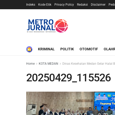
Indeks
Kode Etik
Privacy Policy
Redaksi
Disclaimer
Ped
HOME
KRIMINAL
POLITIK
OTOMOTIF
OLAH
Home
KOTA MEDAN
Dinas Kesehatan Medan Gelar Halal 
20250429_115526