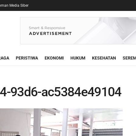
oman Media Siber
RAGA
PERISTIWA
EKONOMI
HUKUM
KESEHATAN
SEREM
04-93d6-ac5384e49104