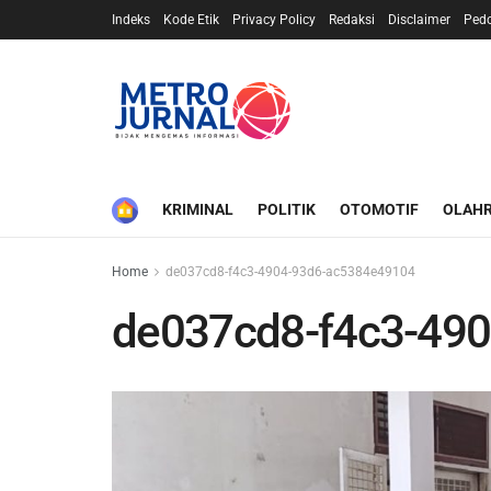
Indeks
Kode Etik
Privacy Policy
Redaksi
Disclaimer
Ped
HOME
KRIMINAL
POLITIK
OTOMOTIF
OLAH
Home
de037cd8-f4c3-4904-93d6-ac5384e49104
de037cd8-f4c3-49