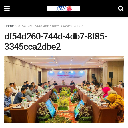
Home
df54d260-744d-4db7-8f85-3345cca2dbe2
df54d260-744d-4db7-8f85-
3345cca2dbe2