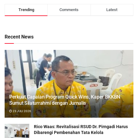
Trending
Comments
Latest
Recent News
Perkuat Capaian Program Quick Wins, Kaper BKKBN
Sumut Silaturrahmi dengan Jurnalis
23 JULI 2026
Rico Waas: Revitalisasi RSUD Dr. Pirngadi Harus
Dibarengi Pembenahan Tata Kelola